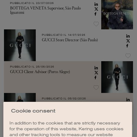
PUBBLICATO IL
23/07/2026
BOTTEGA VENETA Supervisor, São ​Paulo
Iguatemi
PUBBLICATO IL
14/07/2026
GUCCI Store Director (São Paulo)
PUBBLICATO IL
25/06/2026
GUCCI Client Advisor (Porto Alegre)
PUBBLICATO IL
05/02/2026
GUCCI Store Director (São Paulo)
Cookie consent
In addition to the cookies that are strictly necessary
for the operation of this website, Kering uses cookies
and other tracking tools to measure our website