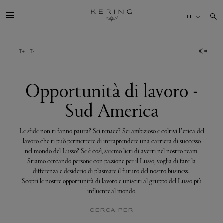
Opportunità
di
IT
lavoro
-
Sud
America
IL GRUPPO
MAISONS
Opportunità di lavoro -
Sud America
TALENTI
Le sfide non ti fanno paura? Sei tenace? Sei ambizioso e coltivi l’etica del
SOSTENIBILITÀ
lavoro che ti può permettere di intraprendere una carriera di successo
nel mondo del Lusso? Se è così, saremo lieti di averti nel nostro team.
Stiamo cercando persone con passione per il Lusso, voglia di fare la
FINANCE
differenza e desiderio di plasmare il futuro del nostro business.
Scopri le nostre opportunità di lavoro e unisciti al gruppo del Lusso più
influente al mondo.
MEDIA
CERCA PER
UNISCITI A NOI