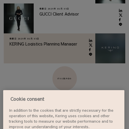
掲載日
2026年 08月 05日
GUCCI Client Advisor
掲載日
2026年 08月 05日
KERING Logistics Planning Manager
さらに読み込む
Cookie consent
In addition to the cookies that are strictly necessary for the
ジョブアラートを設定する
operation of this website, Kering uses cookies and other
tracking tools to measure our website performance and to
improve our understanding of your interests.