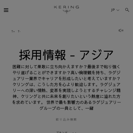
採
用
JP
情
報
-
ア
ケリング・グループ
ジ
ア
ブランド
採用情報 - アジア
人材
困難に対して果敢に立ち向かえますか？最後まで粘り強く
やり遂げることができますか？高い倫理観を持ち、ラグジ
ュアリー業界でキャリアを形成したいと考えていますか？
サステナビリティ
ケリングは、こうした方を心より歓迎します。ラグジュア
リーへの深い情熱、変革を実現しようとするチャレンジ精
神、ケリングと共に未来を創りたいという熱意に溢れた方
FINANCE
を求めています。 世界で最も影響力のあるラグジュアリー
グループの一員として、一緒
プレスルーム
絞り込み検索
採用情報
ブランド