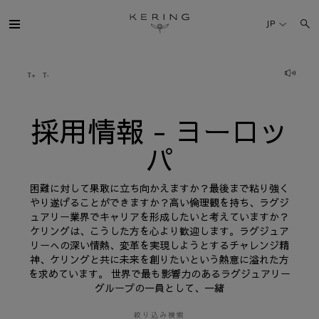
採
用
JP
情
報
-
ヨ
ケリング・グループ
ー
ロ
ッ
パ
ブランド
採用情報 - ヨーロッ
パ
人材
困難に対して果敢に立ち向かえますか？最後まで粘り強く
サステナビリティ
やり遂げることができますか？高い倫理観を持ち、ラグジ
ュアリー業界でキャリアを形成したいと考えていますか？
ケリングは、こうした方を心より歓迎します。ラグジュア
FINANCE
リーへの深い情熱、変革を実現しようとするチャレンジ精
神、ケリングと共に未来を創りたいという熱意に溢れた方
を求めています。 世界で最も影響力のあるラグジュアリー
プレスルーム
グループの一員として、一緒
採用情報
絞り込み検索