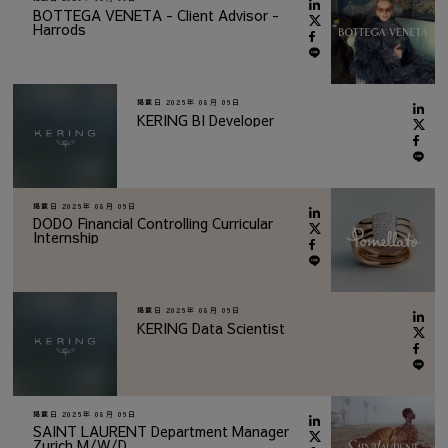
BOTTEGA VENETA - Client Advisor -
Harrods
掲載日
2026年 08月 06日
KERING BI Developer
掲載日
2026年 08月 06日
DODO Financial Controlling Curricular
Internship
掲載日
2026年 08月 06日
KERING Data Scientist
掲載日
2026年 08月 06日
SAINT LAURENT Department Manager
Zurich M/W/D