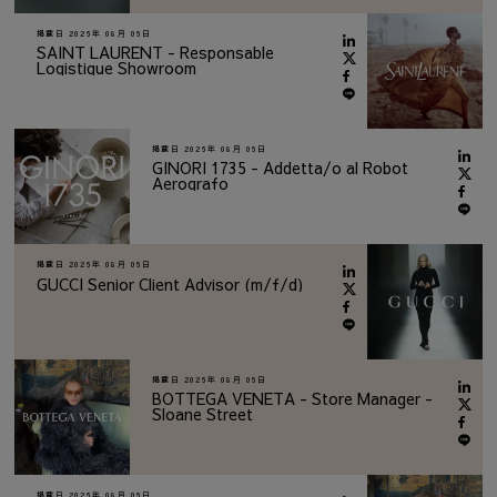
掲載日
2026年 08月 06日
SAINT LAURENT - Responsable
Logistique Showroom
掲載日
2026年 08月 06日
GINORI 1735 - Addetta/o al Robot
Aerografo
掲載日
2026年 08月 06日
GUCCI Senior Client Advisor (m/f/d)
掲載日
2026年 08月 06日
BOTTEGA VENETA - Store Manager -
Sloane Street
掲載日
2026年 08月 06日