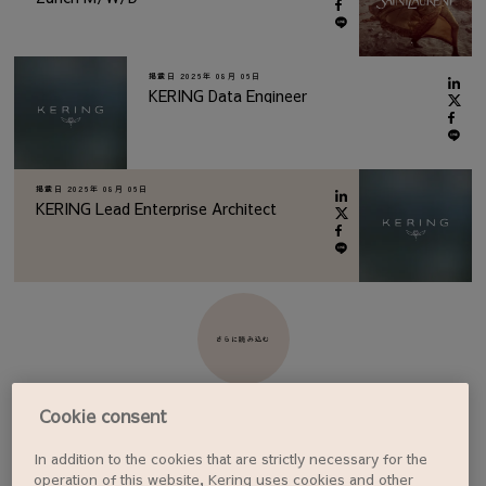
掲載日
2026年 08月 06日
KERING Data Engineer
掲載日
2026年 08月 06日
KERING Lead Enterprise Architect
さらに読み込む
Cookie consent
In addition to the cookies that are strictly necessary for the
ジョブアラートを設定する
operation of this website, Kering uses cookies and other