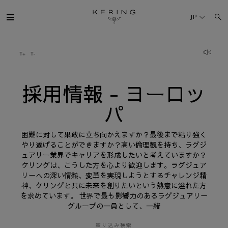
採
用
JP
情
報
-
ヨ
ケリング・グループ
ー
ロ
ッ
パ
ブランド
採用情報 - ヨーロッ
パ
人材
困難に対して果敢に立ち向かえますか？最後まで粘り強く
サステナビリティ
やり遂げることができますか？高い倫理観を持ち、ラグジ
ュアリー業界でキャリアを形成したいと考えていますか？
ケリングは、こうした方を心より歓迎します。ラグジュア
FINANCE
リーへの深い情熱、変革を実現しようとするチャレンジ精
神、ケリングと共に未来を創りたいという熱意に溢れた方
を求めています。 世界で最も影響力のあるラグジュアリー
プレスルーム
グループの一員として、一緒
採用情報
絞り込み検索