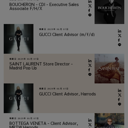
BOUCHERON - CDI - Executive Sales
Associate F/H/X
掲載日
2026年 08月 07日
GUCCI Client Advisor (m/f/d)
掲載日
2026年 08月 07日
SAINT LAURENT Store Director -
Madrid Pop Up
掲載日
2026年 08月 07日
GUCCI Client Advisor, Harrods
掲載日
2026年 08月 07日
BOTTEGA VENETA - Client Advisor,
MRTW Harrods