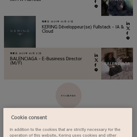
掲載日
2026年 08月 07日
KERING Développeur(se) Fullstack - IA &
Cloud
掲載日
2026年 08月 07日
BALENCIAGA - E-Business Director
(M/F)
さらに読み込む
Cookie consent
In addition to the cookies that are strictly necessary for the
ジョブアラートを設定する
operation of this website, Kering uses cookies and other