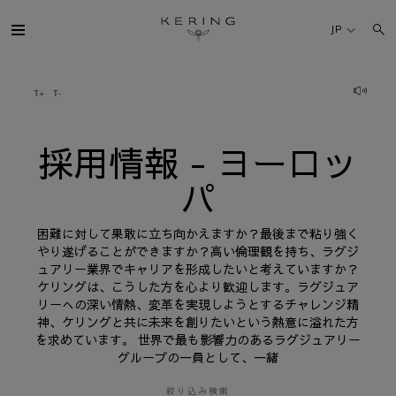
採
用
JP
情
報
-
ヨ
ケリング・グループ
ー
ロ
ッ
パ
ブランド
採用情報 - ヨーロッ
パ
人材
困難に対して果敢に立ち向かえますか？最後まで粘り強く
サステナビリティ
やり遂げることができますか？高い倫理観を持ち、ラグジ
ュアリー業界でキャリアを形成したいと考えていますか？
ケリングは、こうした方を心より歓迎します。ラグジュア
FINANCE
リーへの深い情熱、変革を実現しようとするチャレンジ精
神、ケリングと共に未来を創りたいという熱意に溢れた方
を求めています。 世界で最も影響力のあるラグジュアリー
プレスルーム
グループの一員として、一緒
採用情報
絞り込み検索