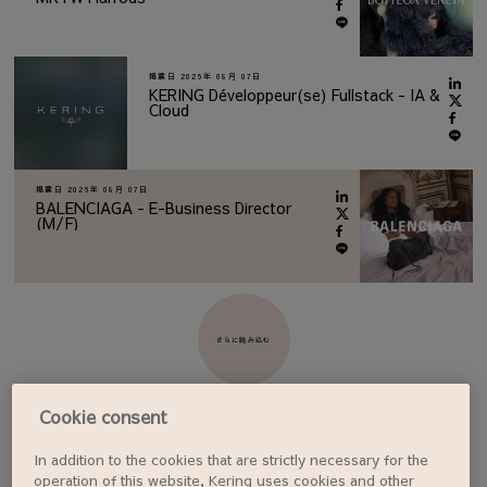
掲載日
2026年 08月 07日
KERING Développeur(se) Fullstack - IA &
Cloud
掲載日
2026年 08月 07日
BALENCIAGA - E-Business Director
(M/F)
さらに読み込む
Cookie consent
In addition to the cookies that are strictly necessary for the
ジョブアラートを設定する
operation of this website, Kering uses cookies and other