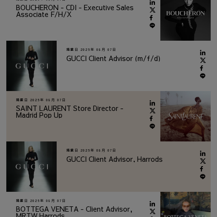
BOUCHERON - CDI - Executive Sales
Associate F/H/X
掲載日
2026年 08月 07日
GUCCI Client Advisor (m/f/d)
掲載日
2026年 08月 07日
SAINT LAURENT Store Director -
Madrid Pop Up
掲載日
2026年 08月 07日
GUCCI Client Advisor, Harrods
掲載日
2026年 08月 07日
BOTTEGA VENETA - Client Advisor,
MRTW Harrods