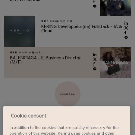
掲載日
2026年 08月 07日
KERING Développeur(se) Fullstack - IA &
Cloud
掲載日
2026年 08月 07日
BALENCIAGA - E-Business Director
(M/F)
さらに読み込む
Cookie consent
In addition to the cookies that are strictly necessary for the
ジョブアラートを設定する
operation of this website, Kering uses cookies and other