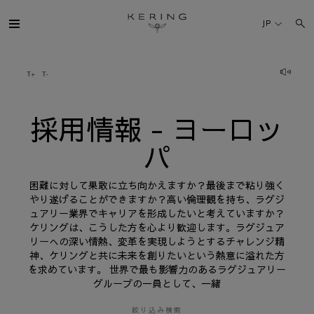
採
用
JP
情
報
-
ヨ
ケリング・グループ
ー
ロ
ッ
パ
ブランド
採用情報 - ヨーロッ
パ
人材
困難に対して果敢に立ち向かえますか？最後まで粘り強く
サステナビリティ
やり遂げることができますか？高い倫理観を持ち、ラグジ
ュアリー業界でキャリアを形成したいと考えていますか？
ケリングは、こうした方を心より歓迎します。ラグジュア
FINANCE
リーへの深い情熱、変革を実現しようとするチャレンジ精
神、ケリングと共に未来を創りたいという熱意に溢れた方
を求めています。 世界で最も影響力のあるラグジュアリー
プレスルーム
グループの一員として、一緒
採用情報
絞り込み検索