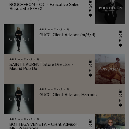
BOUCHERON - CDI - Executive Sales
Associate F/H/X
掲載日
2026年 08月 07日
GUCCI Client Advisor (m/f/d)
掲載日
2026年 08月 07日
SAINT LAURENT Store Director -
Madrid Pop Up
掲載日
2026年 08月 07日
GUCCI Client Advisor, Harrods
掲載日
2026年 08月 07日
BOTTEGA VENETA - Client Advisor,
MRTW Harrods