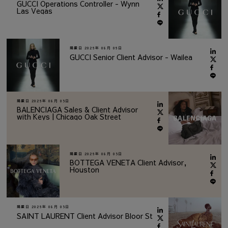
GUCCI Operations Controller - Wynn
Las Vegas
掲載日
2026年 08月 06日
GUCCI Senior Client Advisor - Wailea
掲載日
2026年 08月 05日
BALENCIAGA Sales & Client Advisor
with Keys | Chicago Oak Street
掲載日
2026年 08月 05日
BOTTEGA VENETA Client Advisor,
Houston
掲載日
2026年 08月 05日
SAINT LAURENT Client Advisor Bloor St