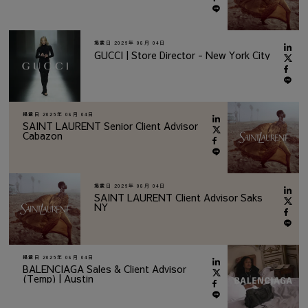
掲載日
2026年 08月 04日
GUCCI | Store Director - New York City
掲載日
2026年 08月 04日
SAINT LAURENT Senior Client Advisor
Cabazon
掲載日
2026年 08月 04日
SAINT LAURENT Client Advisor Saks
NY
掲載日
2026年 08月 04日
BALENCIAGA Sales & Client Advisor
(Temp) | Austin