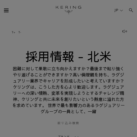
採
用
JP
情
報
-
北
ケリング・グループ
米
ブランド
採用情報 - 北米
人材
困難に対して果敢に立ち向かえますか？最後まで粘り強く
やり遂げることができますか？高い倫理観を持ち、ラグジ
ュアリー業界でキャリアを形成したいと考えていますか？
サステナビリティ
ケリングは、こうした方を心より歓迎します。ラグジュア
リーへの深い情熱、変革を実現しようとするチャレンジ精
神、ケリングと共に未来を創りたいという熱意に溢れた方
FINANCE
を求めています。 世界で最も影響力のあるラグジュアリー
グループの一員として、一緒
プレスルーム
絞り込み検索
採用情報
ブランド