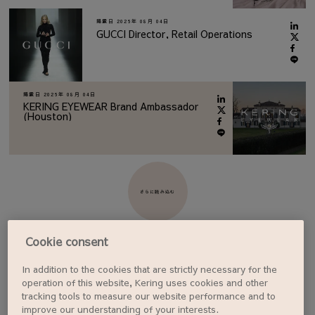
掲載日
2026年 08月 04日
GUCCI Director, Retail Operations
掲載日
2026年 08月 04日
KERING EYEWEAR Brand Ambassador
(Houston)
さらに読み込む
Cookie consent
In addition to the cookies that are strictly necessary for the
ジョブアラートを設定する
operation of this website, Kering uses cookies and other
tracking tools to measure our website performance and to
improve our understanding of your interests.