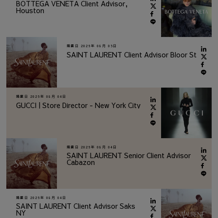
BOTTEGA VENETA Client Advisor,
Houston
掲載日
2026年 08月 05日
SAINT LAURENT Client Advisor Bloor St
掲載日
2026年 08月 04日
GUCCI | Store Director - New York City
掲載日
2026年 08月 04日
SAINT LAURENT Senior Client Advisor
Cabazon
掲載日
2026年 08月 04日
SAINT LAURENT Client Advisor Saks
NY