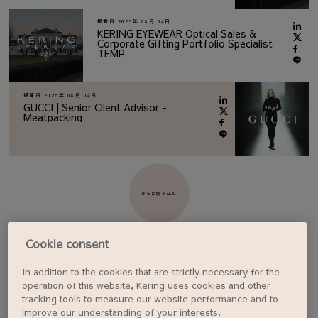
掲載日
2026年 08月 04日
KERING EYEWEAR Optical Sales &
Corporate Gifting Portfolio Specialist
TEMP
掲載日
2026年 08月 04日
GUCCI | Senior Client Advisor -
Meatpacking
さらに読み込む
Cookie consent
In addition to the cookies that are strictly necessary for the
ジョブアラートを設定する
operation of this website, Kering uses cookies and other
tracking tools to measure our website performance and to
improve our understanding of your interests.