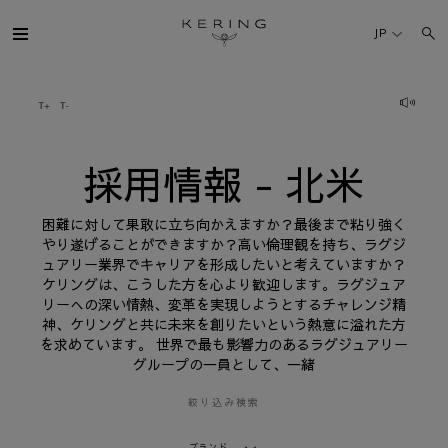
採
用
JP
情
報
-
北
ケリング・グループ
米
ブランド
採用情報 - 北米
人材
困難に対して果敢に立ち向かえますか？最後まで粘り強く
やり遂げることができますか？高い倫理観を持ち、ラグジ
ュアリー業界でキャリアを形成したいと考えていますか？
サステナビリティ
ケリングは、こうした方を心より歓迎します。ラグジュア
リーへの深い情熱、変革を実現しようとするチャレンジ精
神、ケリングと共に未来を創りたいという熱意に溢れた方
FINANCE
を求めています。 世界で最も影響力のあるラグジュアリー
グループの一員として、一緒
プレスルーム
絞り込み検索
採用情報
ブランド