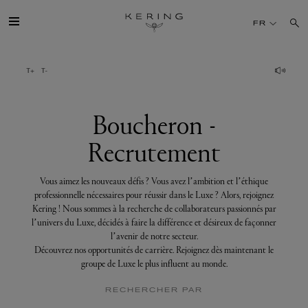
Boucheron
-
FR
Recrutement
GROUPE
MAISONS
Boucheron -
Recrutement
TALENT
Vous aimez les nouveaux défis ? Vous avez l’ambition et l’éthique
DÉV. DURABLE
professionnelle nécessaires pour réussir dans le Luxe ? Alors, rejoignez
Kering ! Nous sommes à la recherche de collaborateurs passionnés par
l’univers du Luxe, décidés à faire la différence et désireux de façonner
FINANCE
l’avenir de notre secteur.
Découvrez nos opportunités de carrière. Rejoignez dès maintenant le
groupe de Luxe le plus influent au monde.
PRESSE
RECHERCHER PAR
REJOIGNEZ-NOUS