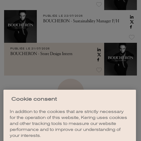
PUBLIÉE LE
22/07/2026
BOUCHERON - Sustainability Manager F/H
PUBLIÉE LE
21/07/2026
BOUCHERON - Store Design Intern
VOIR PLUS
Cookie consent
In addition to the cookies that are strictly necessary
for the operation of this website, Kering uses cookies
and other tracking tools to measure our website
performance and to improve our understanding of
CRÉER UNE ALERTE
your interests.