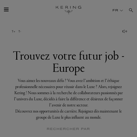
Trouvez
votre
FR
futur
job
-
Europe
GROUPE
MAISONS
Trouvez votre futur job -
Europe
TALENT
Vous aimez les nouveaux défis ? Vous avez l’ambition et l’éthique
DÉV. DURABLE
professionnelle nécessaires pour réussir dans le Luxe ? Alors, rejoignez
Kering ! Nous sommes à la recherche de collaborateurs passionnés par
l’univers du Luxe, décidés à faire la différence et désireux de façonner
FINANCE
l’avenir de notre secteur.
Découvrez nos opportunités de carrière. Rejoignez dès maintenant le
groupe de Luxe le plus influent au monde.
PRESSE
RECHERCHER PAR
REJOIGNEZ-NOUS