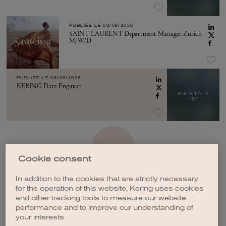
PUBLIÉE LE
06/08/2026
SAINT LAURENT Department Manager Zurich
M/W/D
PUBLIÉE LE
06/08/2026
KERING Data Engineer
VOIR PLUS
Cookie consent
In addition to the cookies that are strictly necessary
for the operation of this website, Kering uses cookies
and other tracking tools to measure our website
performance and to improve our understanding of
CRÉER UNE ALERTE
your interests.