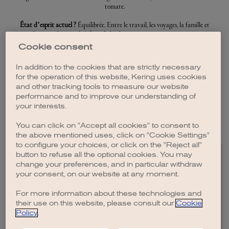
tomate.
État d’esprit actuel ?
Équilibrée. Entre le travail, les voyages, la famille et
les amis, j’apprends à faire de la place pour tout ce qui compte.
Cookie consent
Talent que j’aimerais avoir ?
Être plus sportive !
In addition to the cookies that are strictly necessary
Ma plus grande réussite ?
Avoir la liberté de construire la vie que je
for the operation of this website, Kering uses cookies
souhaite mener.
and other tracking tools to measure our website
performance and to improve our understanding of
Nathlie, Gucci
your interests.
L’audace de se réinventer
You can click on "Accept all cookies" to consent to
DÉCOUVRIR
the above mentioned uses, click on "Cookie Settings"
to configure your choices, or click on the "Reject all"
button to refuse all the optional cookies. You may
change your preferences, and in particular withdraw
your consent, on our website at any moment.
For more information about these technologies and
EN
FR
IT
CN
JP
their use on this website, please consult our
Cookie
Policy
.