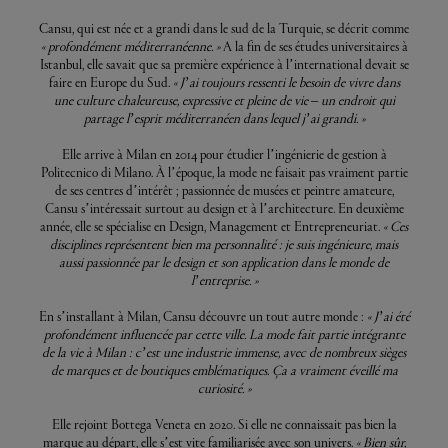
Cansu, qui est née et a grandi dans le sud de la Turquie, se décrit comme
« profondément méditerranéenne. »
A la fin de ses études universitaires à
Istanbul, elle savait que sa première expérience à l’international devait se
faire en Europe du Sud.
« J’ai toujours ressenti le besoin de vivre dans
une culture chaleureuse, expressive et pleine de vie – un endroit qui
partage l’esprit méditerranéen dans lequel j’ai grandi. »
Elle arrive à Milan en 2014 pour étudier l’ingénierie de gestion à
Politecnico di Milano. À l’époque, la mode ne faisait pas vraiment partie
de ses centres d’intérêt ; passionnée de musées et peintre amateure,
Cansu s’intéressait surtout au design et à l’architecture. En deuxième
année, elle se spécialise en Design, Management et Entrepreneuriat.
« Ces
disciplines représentent bien ma personnalité : je suis ingénieure, mais
aussi passionnée par le design et son application dans le monde de
l’entreprise. »
En s’installant à Milan, Cansu découvre un tout autre monde :
« J’ai été
profondément influencée par cette ville. La mode fait partie intégrante
de la vie à Milan : c’est une industrie immense, avec de nombreux sièges
de marques et de boutiques emblématiques. Ça a vraiment éveillé ma
curiosité. »
Elle rejoint Bottega Veneta en 2020. Si elle ne connaissait pas bien la
marque au départ, elle s’est vite familiarisée avec son univers.
« Bien sûr,