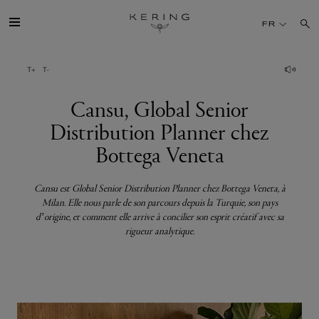
Cansu,
FR
Global
Senior
GROUPE
Distribution
Planner
Cansu, Global Senior
MAISONS
chez
Distribution Planner chez
Bottega
Bottega Veneta
TALENT
Veneta
Cansu est Global Senior Distribution Planner chez Bottega Veneta, à
DÉV. DURABLE
Milan. Elle nous parle de son parcours depuis la Turquie, son pays
d’origine, et comment elle arrive à concilier son esprit créatif avec sa
rigueur analytique.
FINANCE
PRESSE
REJOIGNEZ-NOUS