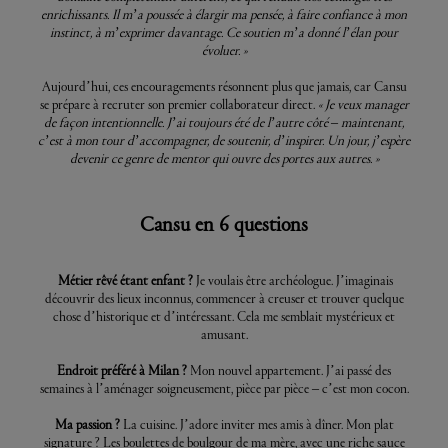
enrichissants. Il m’a poussée à élargir ma pensée, à faire confiance à mon
instinct, à m’exprimer davantage. Ce soutien m’a donné l’élan pour
évoluer. »
Aujourd’hui, ces encouragements résonnent plus que jamais, car Cansu
se prépare à recruter son premier collaborateur direct.
« Je veux manager
de façon intentionnelle. J’ai toujours été de l’autre côté – maintenant,
c’est à mon tour d’accompagner, de soutenir, d’inspirer. Un jour, j’espère
devenir ce genre de mentor qui ouvre des portes aux autres. »
Cansu en 6 questions
Métier rêvé étant enfant ?
Je voulais être archéologue. J’imaginais
découvrir des lieux inconnus, commencer à creuser et trouver quelque
chose d’historique et d’intéressant. Cela me semblait mystérieux et
amusant.
Endroit préféré à Milan ?
Mon nouvel appartement. J’ai passé des
semaines à l’aménager soigneusement, pièce par pièce – c’est mon cocon.
Ma passion ?
La cuisine. J’adore inviter mes amis à dîner. Mon plat
signature ? Les boulettes de boulgour de ma mère, avec une riche sauce