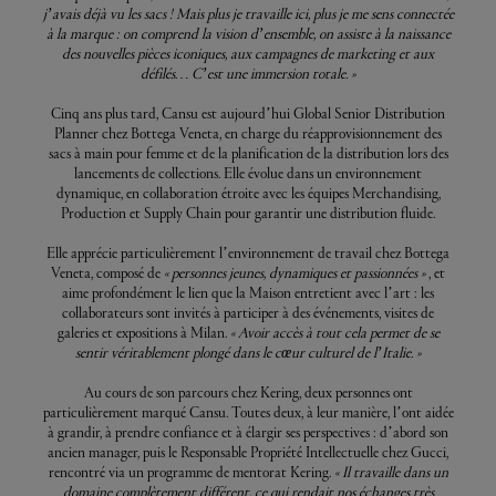
j’avais déjà vu les sacs ! Mais plus je travaille ici, plus je me sens connectée
à la marque : on comprend la vision d’ensemble, on assiste à la naissance
des nouvelles pièces iconiques, aux campagnes de marketing et aux
défilés… C’est une immersion totale. »
Cinq ans plus tard, Cansu est aujourd’hui Global Senior Distribution
Planner chez Bottega Veneta, en charge du réapprovisionnement des
sacs à main pour femme et de la planification de la distribution lors des
lancements de collections. Elle évolue dans un environnement
dynamique, en collaboration étroite avec les équipes Merchandising,
Production et Supply Chain pour garantir une distribution fluide.
Elle apprécie particulièrement l’environnement de travail chez Bottega
Veneta, composé de
« personnes jeunes, dynamiques et passionnées »
, et
aime profondément le lien que la Maison entretient avec l’art : les
collaborateurs sont invités à participer à des événements, visites de
galeries et expositions à Milan.
« Avoir accès à tout cela permet de se
sentir véritablement plongé dans le cœur culturel de l’Italie. »
Au cours de son parcours chez Kering, deux personnes ont
particulièrement marqué Cansu. Toutes deux, à leur manière, l’ont aidée
à grandir, à prendre confiance et à élargir ses perspectives : d’abord son
ancien manager, puis le Responsable Propriété Intellectuelle chez Gucci,
rencontré via un programme de mentorat Kering.
« Il travaille dans un
domaine complètement différent, ce qui rendait nos échanges très