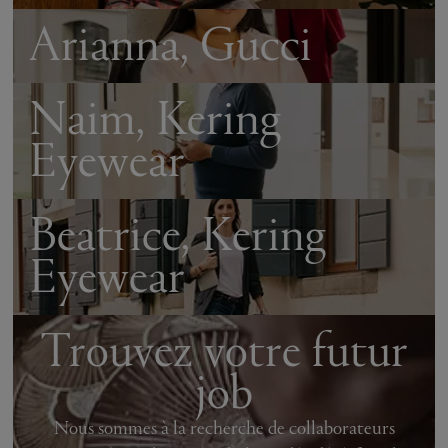
Arianna, Gucci
Naim, Kering
Eyewear
Beatrice, Kering
Eyewear
Trouvez votre futur
job
Nous sommes à la recherche de collaborateurs