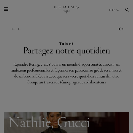
Partagez
FR
notre
quotidien
GROUPE
Talent
MAISONS
Partagez notre quotidien
TALENT
Rejoindre Kering, c’est s’ouvrir un monde d’opportunités, assouvir ses
ambitions professionnelles et façonner son parcours au gré de ses envies et
de ses besoins. Découvrez ce que sera votre quotidien au sein de notre
DÉV. DURABLE
Groupe au travers de témoignages de collaborateurs.
FINANCE
PRESSE
Nathlie, Gucci
REJOIGNEZ-NOUS