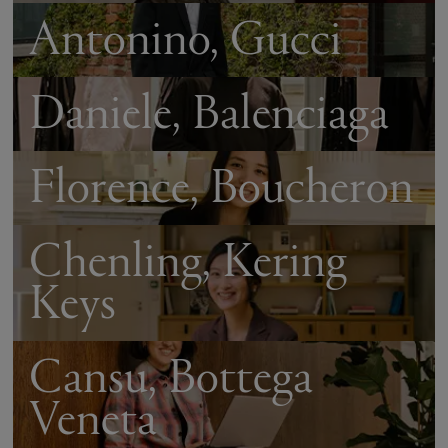
Antonino, Gucci
Daniele, Balenciaga
Florence, Boucheron
Chenling, Kering
Keys
Cansu, Bottega
Veneta