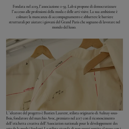
Fondata nel 2019, l’associazione 0-93. Lab si propone di democratizzare
l’accesso alle professioni della moda e delle arti visive. La sua ambizione è
colmare la mancanza di accompagnamento e abbattere le barriere
strutturali per aiutare i giovani del Grand Paris che sognano di lavorare nel
mondo del lusso.
L’ideatore del progetto è Bastien Laurent, stilista originario di Aulnay-sous-
Bois, fondatore del marchio Avoc, premiato nel 2017 con il riconoscimento
dell’etichetta creativa dell’
Association nationale pour le développement des
arts de la mode (Andam)
. Lo stilista ricorda di non essersi sentito al passo con i