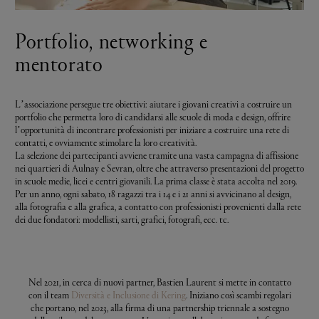
Portfolio, networking e
mentorato
L’associazione persegue tre obiettivi: aiutare i giovani creativi a costruire un
portfolio che permetta loro di candidarsi alle scuole di moda e design, offrire
l’opportunità di incontrare professionisti per iniziare a costruire una rete di
contatti, e ovviamente stimolare la loro creatività.
La selezione dei partecipanti avviene tramite una vasta campagna di affissione
nei quartieri di Aulnay e Sevran, oltre che attraverso presentazioni del progetto
in scuole medie, licei e centri giovanili. La prima classe è stata accolta nel 2019.
Per un anno, ogni sabato, 18 ragazzi tra i 14 e i 21 anni si avvicinano al design,
alla fotografia e alla grafica, a contatto con professionisti provenienti dalla rete
dei due fondatori: modellisti, sarti, grafici, fotografi, ecc. tc.
Nel 2021, in cerca di nuovi partner, Bastien Laurent si mette in contatto
con il team
Diversità e Inclusione di Kering
. Iniziano così scambi regolari
che portano, nel 2023, alla firma di una partnership triennale a sostegno