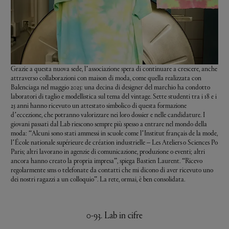
Grazie a questa nuova sede, l’associazione spera di continuare a crescere, anche
attraverso collaborazioni con maison di moda, come quella realizzata con
Balenciaga
nel maggio 2025: una decina di designer del marchio ha condotto
laboratori di taglio e modellistica sul tema del vintage. Sette studenti tra i 18 e i
25 anni hanno ricevuto un attestato simbolico di questa formazione
d’eccezione, che potranno valorizzare nei loro dossier e nelle candidature. I
giovani passati dal Lab riescono sempre più spesso a entrare nel mondo della
moda: “Alcuni sono stati ammessi in scuole come l’Institut français de la mode,
l’École nationale supérieure de création industrielle – Les Ateliers o Sciences Po
Paris; altri lavorano in agenzie di comunicazione, produzione o eventi; altri
ancora hanno creato la propria impresa”, spiega Bastien Laurent. “Ricevo
regolarmente sms o telefonate da contatti che mi dicono di aver ricevuto uno
dei nostri ragazzi a un colloquio”. La rete, ormai, è ben consolidata.
0-93. Lab in cifre