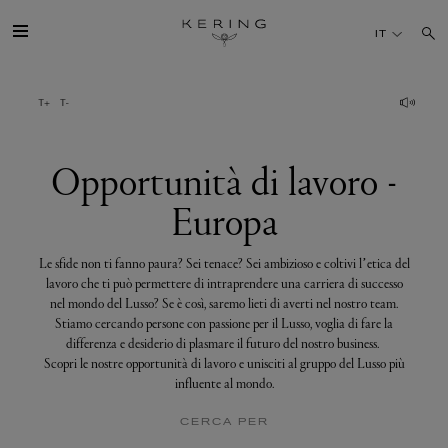
Opportunità
di
IT
lavoro
-
Europa
IL GRUPPO
MAISONS
Opportunità di lavoro -
Europa
TALENTI
Le sfide non ti fanno paura? Sei tenace? Sei ambizioso e coltivi l’etica del
SOSTENIBILITÀ
lavoro che ti può permettere di intraprendere una carriera di successo
nel mondo del Lusso? Se è così, saremo lieti di averti nel nostro team.
Stiamo cercando persone con passione per il Lusso, voglia di fare la
FINANCE
differenza e desiderio di plasmare il futuro del nostro business.
Scopri le nostre opportunità di lavoro e unisciti al gruppo del Lusso più
influente al mondo.
MEDIA
CERCA PER
UNISCITI A NOI