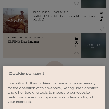
PUBBLICATO IL
06/08/2026
SAINT LAURENT Department Manager Zurich
M/W/D
PUBBLICATO IL
06/08/2026
KERING Data Engineer
VEDI ALTRO
Cookie consent
In addition to the cookies that are strictly necessary
for the operation of this website, Kering uses cookies
and other tracking tools to measure our website
performance and to improve our understanding of
your interests.
CREA UNA NOTIFICA