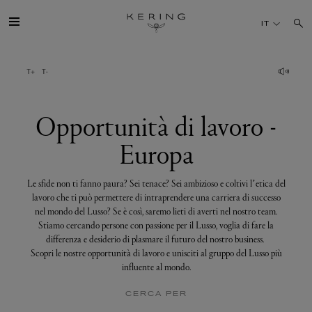
Opportunità
di
IT
lavoro
-
Europa
IL GRUPPO
MAISONS
Opportunità di lavoro -
Europa
TALENTI
Le sfide non ti fanno paura? Sei tenace? Sei ambizioso e coltivi l’etica del
SOSTENIBILITÀ
lavoro che ti può permettere di intraprendere una carriera di successo
nel mondo del Lusso? Se è così, saremo lieti di averti nel nostro team.
Stiamo cercando persone con passione per il Lusso, voglia di fare la
FINANCE
differenza e desiderio di plasmare il futuro del nostro business.
Scopri le nostre opportunità di lavoro e unisciti al gruppo del Lusso più
influente al mondo.
MEDIA
CERCA PER
UNISCITI A NOI