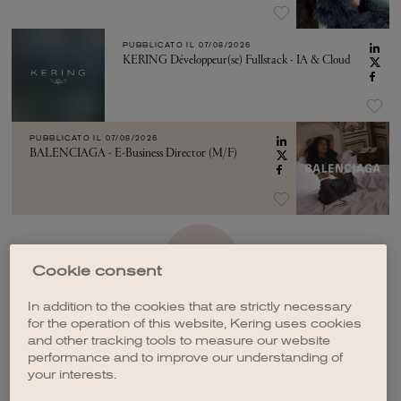
PUBBLICATO IL
07/08/2026
KERING Développeur(se) Fullstack - IA & Cloud
PUBBLICATO IL
07/08/2026
BALENCIAGA - E-Business Director (M/F)
VEDI ALTRO
Cookie consent
In addition to the cookies that are strictly necessary
for the operation of this website, Kering uses cookies
and other tracking tools to measure our website
performance and to improve our understanding of
your interests.
CREA UNA NOTIFICA