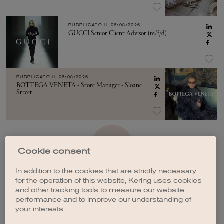
PUBBLICATO IL
06/08/2026
GUCCI Senior Client Advisor (m/f/d)
PUBBLICATO IL
06/08/2026
BOTTEGA VENETA - Store Manager - Sloane
Street
VEDI ALTRO
Cookie consent
In addition to the cookies that are strictly necessary
for the operation of this website, Kering uses cookies
and other tracking tools to measure our website
performance and to improve our understanding of
your interests.
CREA UNA NOTIFICA