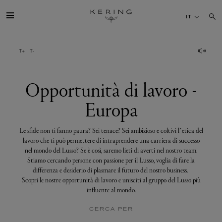
Opportunità
di
IT
lavoro
-
Europa
IL GRUPPO
MAISONS
Opportunità di lavoro -
Europa
TALENTI
Le sfide non ti fanno paura? Sei tenace? Sei ambizioso e coltivi l’etica del
SOSTENIBILITÀ
lavoro che ti può permettere di intraprendere una carriera di successo
nel mondo del Lusso? Se è così, saremo lieti di averti nel nostro team.
Stiamo cercando persone con passione per il Lusso, voglia di fare la
FINANCE
differenza e desiderio di plasmare il futuro del nostro business.
Scopri le nostre opportunità di lavoro e unisciti al gruppo del Lusso più
influente al mondo.
MEDIA
CERCA PER
UNISCITI A NOI