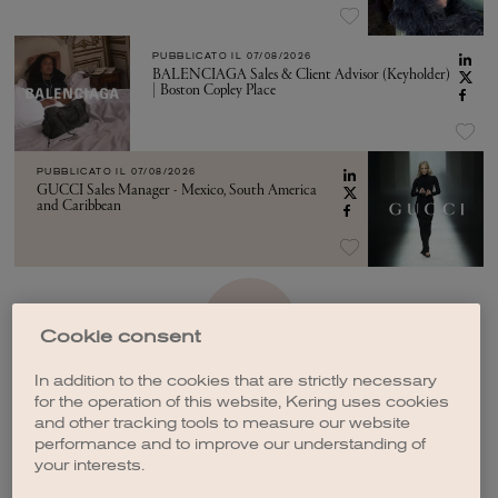
PUBBLICATO IL
07/08/2026
BALENCIAGA Sales & Client Advisor (Keyholder)
| Boston Copley Place
PUBBLICATO IL
07/08/2026
GUCCI Sales Manager - Mexico, South America
and Caribbean
VEDI ALTRO
Cookie consent
In addition to the cookies that are strictly necessary
for the operation of this website, Kering uses cookies
and other tracking tools to measure our website
performance and to improve our understanding of
your interests.
CREA UNA NOTIFICA