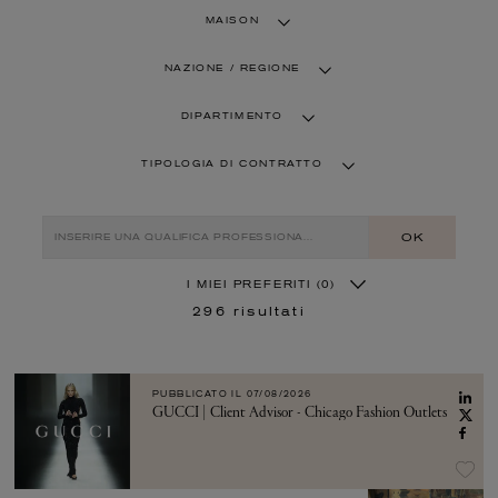
MAISON
NAZIONE / REGIONE
DIPARTIMENTO
TIPOLOGIA DI CONTRATTO
OK
I MIEI PREFERITI
(0)
296
risultati
PUBBLICATO IL
07/08/2026
GUCCI | Client Advisor - Chicago Fashion Outlets