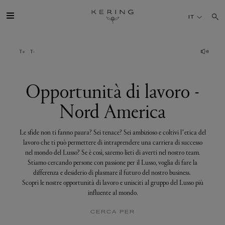
Opportunità
di
IT
lavoro
-
Nord
America
IL GRUPPO
MAISONS
Opportunità di lavoro -
Nord America
TALENTI
Le sfide non ti fanno paura? Sei tenace? Sei ambizioso e coltivi l’etica del
SOSTENIBILITÀ
lavoro che ti può permettere di intraprendere una carriera di successo
nel mondo del Lusso? Se è così, saremo lieti di averti nel nostro team.
Stiamo cercando persone con passione per il Lusso, voglia di fare la
FINANCE
differenza e desiderio di plasmare il futuro del nostro business.
Scopri le nostre opportunità di lavoro e unisciti al gruppo del Lusso più
influente al mondo.
MEDIA
CERCA PER
UNISCITI A NOI