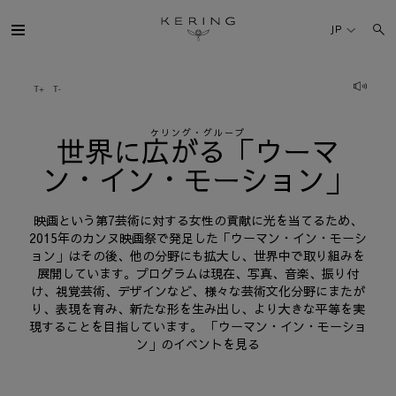
世
界
JP
に
ケリング・グループ
広
が
ケリング・グループ
ブランド
世界に広がる「ウーマ
る
ン・イン・モーション」
「ウ
人材
ー
映画という第7芸術に対する女性の貢献に光を当てるため、
マ
2015年のカンヌ映画祭で発足した「ウーマン・イン・モーシ
サステナビリティ
ョン」はその後、他の分野にも拡大し、世界中で取り組みを
ン・
展開しています。プログラムは現在、写真、音楽、振り付
イ
FINANCE
け、視覚芸術、デザインなど、様々な芸術文化分野にまたが
り、表現を育み、新たな形を生み出し、より大きな平等を実
ン・
現することを目指しています。 「ウーマン・イン・モーショ
モ
プレスルーム
ン」のイベントを見る
ー
採用情報