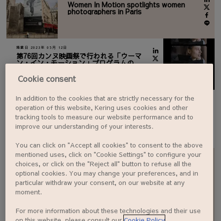
Women In Motion spotlights women
photographers in Paris
掲載日 2023年 05月 12日
第76回カンヌ映画祭で行われる「ウーマ
ン・イン・モーション」プログラムの最
新情報
Cookie consent
In addition to the cookies that are strictly necessary for the
operation of this website, Kering uses cookies and other
tracking tools to measure our website performance and to
もっと読む
improve our understanding of your interests.
You can click on "Accept all cookies" to consent to the above
mentioned uses, click on "Cookie Settings" to configure your
choices, or click on the "Reject all" button to refuse all the
optional cookies. You may change your preferences, and in
particular withdraw your consent, on our website at any
moment.
EN
FR
IT
CN
JP
For more information about these technologies and their use
on this website, please consult our
Cookie Policy
.