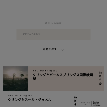
シ
ョ
ン」
絞り込み検索
期間で探す
掲載日 2026年 01月 29日
ケリングとパームスプリングス国際映画
祭
掲載日 2024年 12月 18日
ケリングとスール・ジュメル