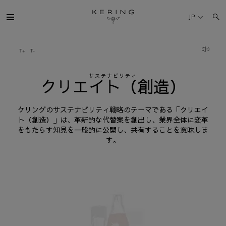
ク
リ
JP
エ
ケリング・グループ
イ
ト
サステナビリティ
ブランド
クリエイト（創造）
（創
造）
人材
ケリングのサステナビリティ戦略のテーマである「クリエイ
ト（創造）」は、革新的な代替案を創出し、業界全体に変革
をもたらす知見を一般的に公開し、共有することを意味しま
サステナビリティ
す。
FINANCE
プレスルーム
採用情報