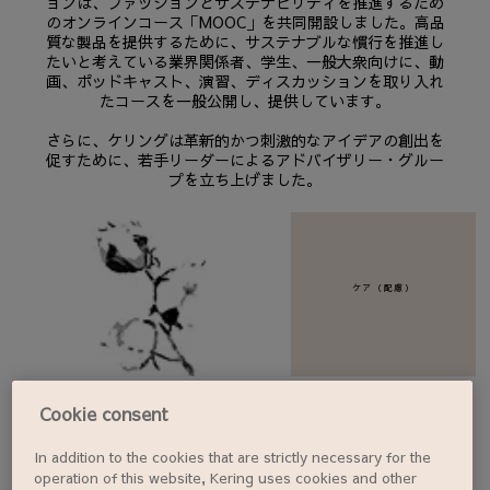
ョンは、ファッションとサステナビリティを推進するため
のオンラインコース「MOOC」を共同開設しました。高品
質な製品を提供するために、サステナブルな慣行を推進し
たいと考えている業界関係者、学生、一般大衆向けに、動
画、ポッドキャスト、演習、ディスカッションを取り入れ
たコースを一般公開し、提供しています。
さらに、ケリングは革新的かつ刺激的なアイデアの創出を
促すために、若手リーダーによるアドバイザリー・グルー
プを立ち上げました。
ケア（配慮）
Cookie consent
In addition to the cookies that are strictly necessary for the
コラボレート（協業）
operation of this website, Kering uses cookies and other