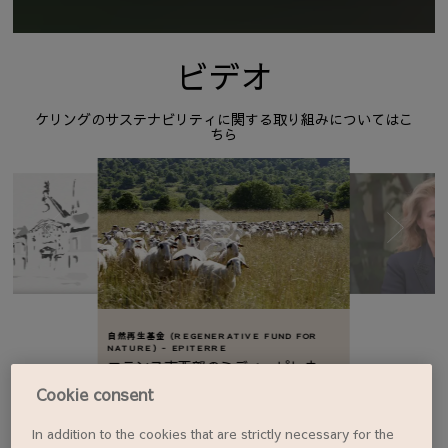
気候変動
07/17/2025
Climate Strategy 2025
サステナビリティ戦略
ビデオ
04/30/2025
Water Strategy
ケリングのサステナビリティに関する取り組みについてはこ
07/25/2024
ECODESIGN TOOL FOR PACKAGING ITEMS
ちら
生物多様性
09/13/2023
Biodiversity Strategy
サステナビリティ戦略
07/24/2023
Kering Sustainability Progress Report 2020-
2023
09/29/2022
Kering Standards V5
レポート
自然再生基金（REGENERATIVE FUND FOR
NATURE）- EPITERRE
04/27/2022
Kering Environmental Profit and Loss Report
フランス南西部のミディ・ピレネー
2021 (EN only)
地方では、近年の気候変動が地域の
Cookie consent
植生に悪影響を及ぼし、生物多様性
や家畜の飼料にも連鎖的な影響を与
03/28/2022
Kering SASB Content Index 2021
えています。このプロジェクトは、
In addition to the cookies that are strictly necessary for the
自然に配慮した飼料を促進する農業