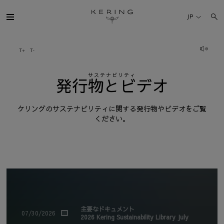
発
行
JP
物
ケリング・グループ
と
ビ
サステナビリティ
ブランド
発行物とビデオ
デ
オ
人材
ケリングのサステナビリティに関する発行物やビデオをご覧
ください。
サステナビリティ
FINANCE
プレスルーム
主要なドキュメント
07/30/2026
2026 Kering Sustainability Library July
採用情報