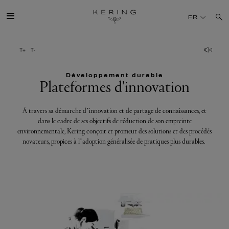
Plateformes
FR
d'innovation
GROUPE
Développement durable
MAISONS
Plateformes d'innovation
TALENT
À travers sa démarche d’innovation et de partage de connaissances, et
dans le cadre de ses objectifs de réduction de son empreinte
environnementale, Kering conçoit et promeut des solutions et des procédés
DÉV. DURABLE
novateurs, propices à l’adoption généralisée de pratiques plus durables.
FINANCE
PRESSE
REJOIGNEZ-NOUS